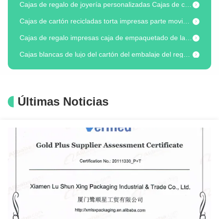
Cajas de cartón recicladas torta impresas parte movible plástico de la luna de las cajas de papel
Cajas de regalo impresas caja de empaquetado de la impresión del estilo colorido del libro con la cinta
Cajas blancas de lujo del cartón del embalaje del regalo de la base de la tapa de la cartulina de la caja de papel del paquete
Reserve el color negro reciclable de empaquetado de las cajas de cartón del estilo del cosmético de papel de las cajas
Caja de papel del paquete cosmético del producto del OEM, cajas de embalaje plegables de la parte alta
Las etiquetas adhesivas impermeables del PVC del ANIMAL DOMÉSTICO de papel personalizaron etiquetas autas-adhesivo
Últimas Noticias
Modifique las cajas de regalo para requisitos particulares de la presentación del estilo del libro de la caja de papel del paquete con las tapas
Tipo color blanco de la caja de papel de la joyería, cajas del cajón de regalo recicladas de la joyería
Joyeros impresos aduana que resbalan las cajas de regalo del cajón para el paquete del pendiente
Tipo regalo plegable Boxe del cajón de la cartulina de la caja de papel de la joyería para el sistema de la joyería
Cajas de presentación de la joyería de la cartulina de los joyeros de papel de Kraft para las pulseras
Cajas de almacenamiento cosméticas de la cartulina de la caja de papel del cepillo de la barra de labios con los cajones
el cosmético impreso 1200gsm encajona las cajas de empaquetado de la barra de labios de encargo con el parte movible blanco