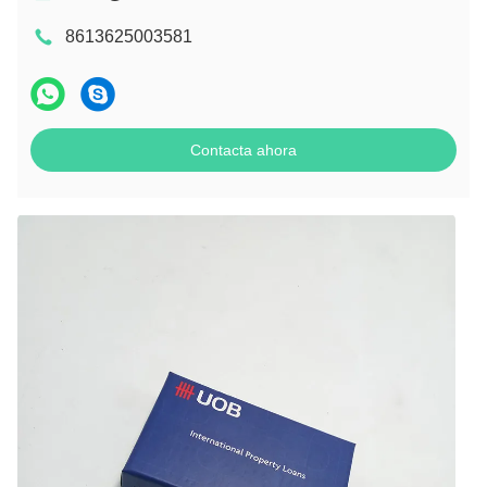
8613625003581
Contacta ahora