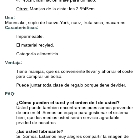
47*43cm, laminación mate para un lado.
Otros:
Manijas de la cinta: los 2.5*45cm.
Uso:
Mooncake, soplo de huevo-York, nuez, fruta seca, macarons.
Características:
Impermeable.
El material recyled.
Categoría alimenticia.
Ventaja:
Tiene manijas, que es conveniente llevar y ahorrar el coste
para comprar un bolso.
Puede juntar toda clase de regalo porque tiene devider.
FAQ:
¿Cómo pueden el turst y el orden de I de usted?
Usted puede también encontrarnos pues somos proveedor
de oro en él. Somos un equipo para gestionar el sistema
bien, que los medios usted serán servicio agradable
prvided de nosotros.
¿Es usted fabricante?
Sí. Somos. Estamos muy alegres compartir la imagen de