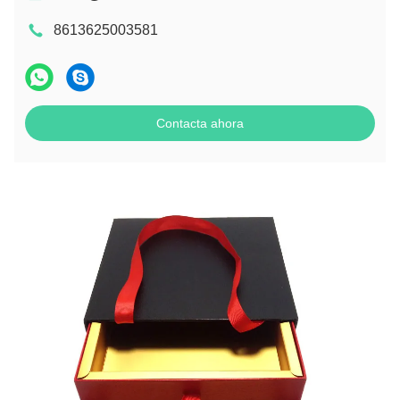
8613625003581
Contacta ahora