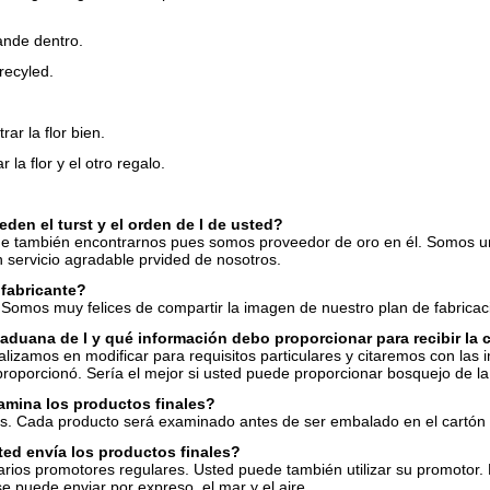
ande dentro.
 recyled.
ar la flor bien.
 la flor y el otro regalo.
en el turst y el orden de I de usted?
e también encontrarnos pues somos proveedor de oro en él. Somos un 
 servicio agradable prvided de nosotros.
fabricante?
Somos muy felices de compartir la imagen de nuestro plan de fabricaci
aduana de I y qué información debo proporcionar para recibir la 
lizamos en modificar para requisitos particulares y citaremos con las 
roporcionó. Sería el mejor si usted puede proporcionar bosquejo de la 
amina los productos finales?
s. Cada producto será examinado antes de ser embalado en el cartón 
ed envía los productos finales?
rios promotores regulares. Usted puede también utilizar su promotor.
e puede enviar por expreso, el mar y el aire.