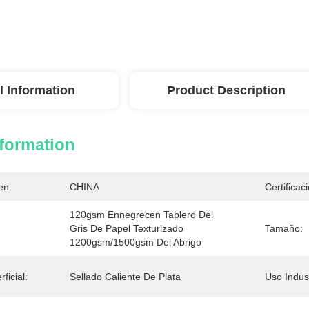
l Information
Product Description
nformation
en:
CHINA
Certificac
120gsm Ennegrecen Tablero Del 
Gris De Papel Texturizado 
Tamaño:
1200gsm/1500gsm Del Abrigo
ficial:
Sellado Caliente De Plata
Uso Indust