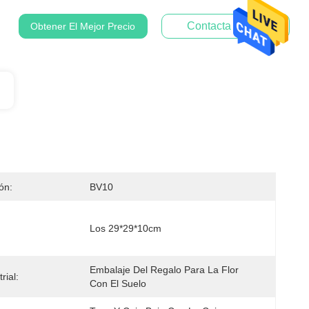
Contacta Ahora
Obtener El Mejor Precio
ión:
BV10
Los 29*29*10cm
Embalaje Del Regalo Para La Flor 
rial:
Con El Suelo