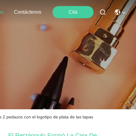
os
Contáctenos
Cita
 2 pedazos con el logotipo de plata de las tapas
El Rectángulo Formó La Caja De