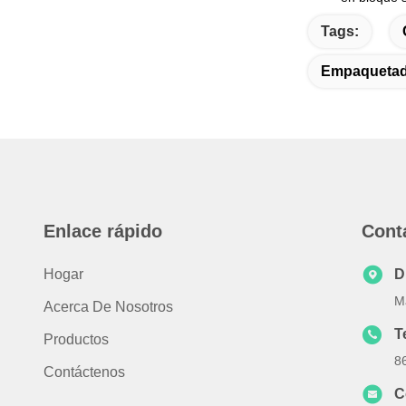
Tags:
Empaquetad
Enlace rápido
Cont
Hogar
D
M
Acerca De Nosotros
T
Productos
8
Contáctenos
C