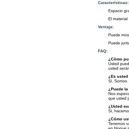
Características:
Espacio gr
El material
Ventaja:
Puede mostr
Puede juntar
FAQ:
¿Cómo pued
Usted pued
usted serán
¿Es usted 
Sí. Somos. 
¿Puede la 
Nos especia
que usted p
¿Usted ex
Sí, hacemo
¿Cómo ust
Tenemos va
en bloque s