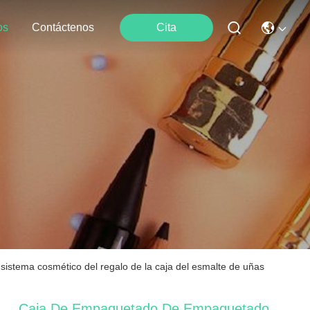
os
Contáctenos
Cita
sistema cosmético del regalo de la caja del esmalte de uñas
Caja De Empaquetado De Empaquetado