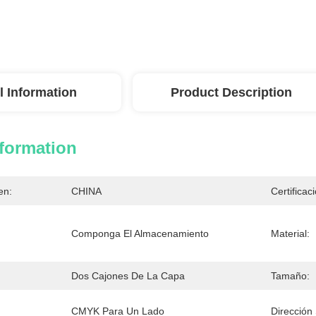
l Information
Product Description
nformation
en:
CHINA
Certificac
Componga El Almacenamiento
Material:
Dos Cajones De La Capa
Tamaño:
CMYK Para Un Lado
Dirección 