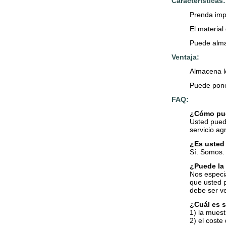
Características:
Prenda imp
El material 
Puede alma
Ventaja:
Almacena l
Puede pone
FAQ:
¿Cómo pued
Usted pued
servicio ag
¿Es usted 
Sí. Somos. 
¿Puede la 
Nos especia
que usted p
debe ser ve
¿Cuál es s
1) la muest
2) el coste