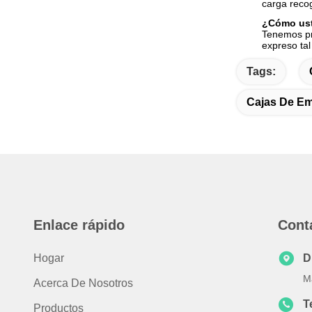
carga reco
¿Cómo ust
Tenemos pr
expreso tal
Tags:
Cajas De Em
Enlace rápido
Cont
Hogar
D
M
Acerca De Nosotros
T
Productos